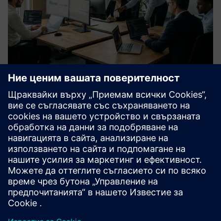
Ethical Hacking & Penetration
Testing for IT/OT Environments
Our Ethical Hacking & Penetration Testing service identifies
security weaknesses across IT, OT, and hybrid
environments. We simulate real-world attacks to assess
technical controls, processes, and human factors, enabling
risk-base...
Научете повече