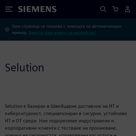
Siemens
Тази страница се показва с помощта на автоматизиран
превод.
Вместо това вижте на английски?
Selution
Selution е базиран в Швейцария доставчик на ИТ и
киберсигурност, специализиран в сигурни, устойчиви
ИТ и OT среди. Ние подкрепяме индустриални и
корпоративни клиенти с тестване на проникване,
оценки на сигурността, управлявани soc услуги и