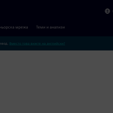
ньорска мрежа
Теми и анализи
ревод.
Вместо това вижте на английски?