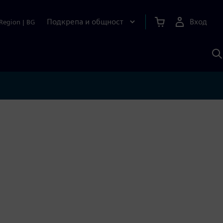
Подкрепа и общност
Вход
Region
|
BG
Т
с
S