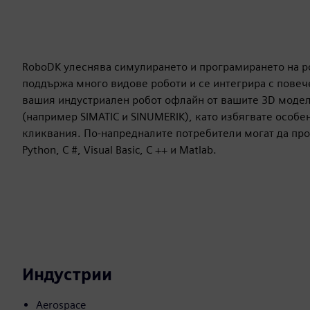
RoboDK улеснява симулирането и програмирането на р
поддържа много видове роботи и се интегрира с пове
вашия индустриален робот офлайн от вашите 3D модел
(например SIMATIC и SINUMERIK), като избягвате особе
кликвания. По-напредналите потребители могат да про
Python, C #, Visual Basic, C ++ и Matlab.
Индустрии
Aerospace