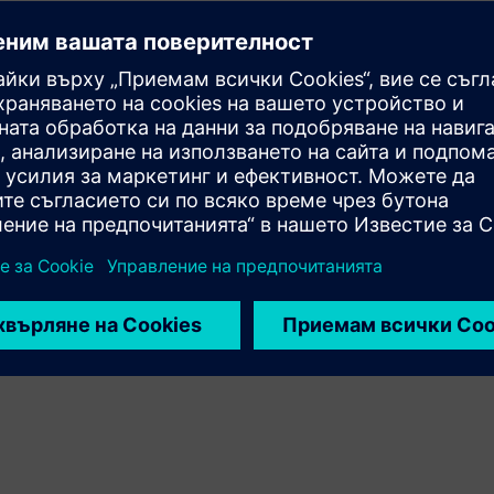
Разширява или надгражда продукт/решение на
Siemens Xcelerator чрез създаване на нов продукт или
създава ново клиентско решение чрез интегриране
на продукта на Siemens Xcelerator и собствен продукт