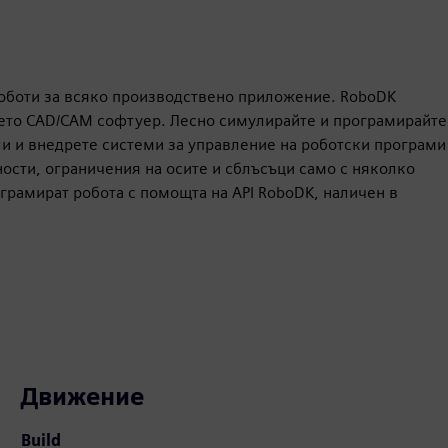
оботи за всяко производствено приложение. RoboDK
чето CAD/CAM софтуер. Лесно симулирайте и програмирайте
и и внедрете системи за управление на роботски програми
ности, ограничения на осите и сблъсъци само с няколко
грамират робота с помощта на API RoboDK, наличен в
Движение
Build