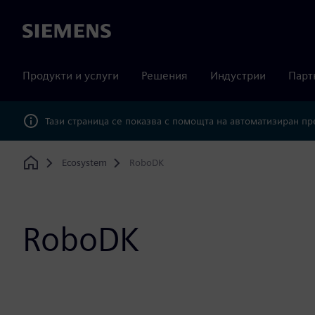
Siemens
Продукти и услуги
Решения
Индустрии
Парт
Тази страница се показва с помощта на автоматизиран п
Ecosystem
RoboDK
Home
RoboDK