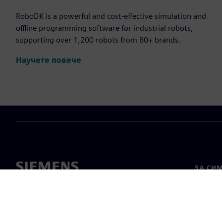
RoboDK is a powerful and cost-effective simulation and
offline programming software for industrial robots,
supporting over 1,200 robots from 80+ brands.
Научете повече
ЗА СИ
За нас
Лидерс