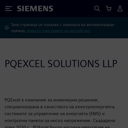
Siemens
Тази страница се показва с помощта на автоматизиран
превод.
Вместо това вижте на английски?
PQEXCEL SOLUTIONS LLP
PQExcel е компания за инженерни решения,
специализирана в качеството на електроенергията,
системите за управление на енергията (EMS) и
контролни панели за ниско напрежение. Създадена
през 2020 г., PQExcel бързо изгради репутация на