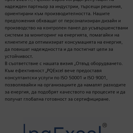
надежден партньор за индустрии, търсещи решения,
ориентирани към производителността. Нашите
предложения обхващат от персонализиран дизайн и
производство на контролен панел до усъвършенствани
системи за мониторинг на енергията, помагайки на
клиентите да оптимизират консумацията на енергия,
да повишат надеждността и да постигнат цели за
устойчивост.
В съответствие с нашата визия „Отвъд оборудването.
Към ефективност „PQExcel вече предоставя
консултантски услуги по ISO 50001 и ISO 9001,
позволявайки на организациите да намалят разходите
за енергия, да подобрят качеството на процесите и да
получат глобална готовност за сертифициране.