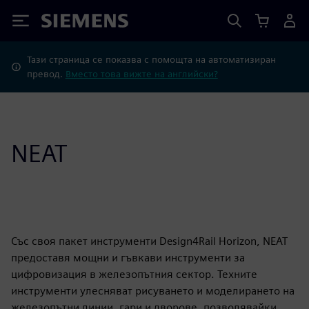
Siemens
Тази страница се показва с помощта на автоматизиран
превод.
Вместо това вижте на английски?
NEAT
Със своя пакет инструменти Design4Rail Horizon, NEAT
предоставя мощни и гъвкави инструменти за
цифровизация в железопътния сектор. Техните
инструменти улесняват рисуването и моделирането на
железопътни линии, гари и дворове, позволявайки