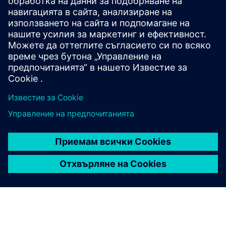
The Horizon Software Suite provides a collection of
powerful and versatile desktop graphical tools that simplify
and boost several processes and operations within a
railway signalling system’s project life-cycle, such as layout
de...
Научете повече