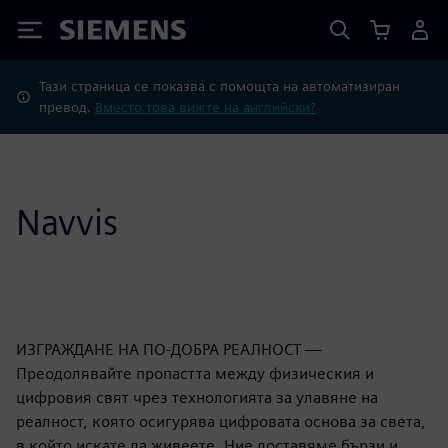
Siemens
Тази страница се показва с помощта на автоматизиран
превод.
Вместо това вижте на английски?
Navvis
ИЗГРАЖДАНЕ НА ПО-ДОБРА РЕАЛНОСТ —
Преодолявайте пропастта между физическия и
цифровия свят чрез технологията за улавяне на
реалност, която осигурява цифровата основа за света,
в който искате да живеете. Ние доставяме бързи и