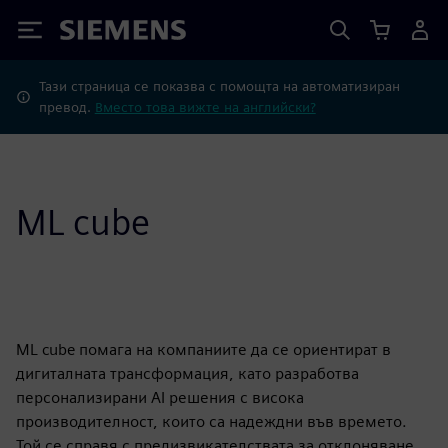
Siemens
Тази страница се показва с помощта на автоматизиран
превод.
Вместо това вижте на английски?
ML cube
ML cube помага на компаниите да се ориентират в
дигиталната трансформация, като разработва
персонализирани AI решения с висока
производителност, които са надеждни във времето.
Той се справя с предизвикателствата за отклоняване