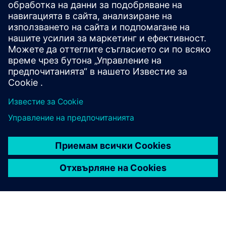
ML cube Platform е приложение за надзор на AI, което
гарантира, че моделите на AI на Siemens Industrial Edge
остават надеждни. Той открива отклонение на данните
и модела, маркира промените в поведението,
влияещи върху качеството, ...
Научете повече