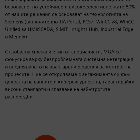
безопасно, по-устойчиво и високоефективно, като 80%
от нашите решения се основават на технологията на
Siemens (включително TIA Portal, PCS7, WinCC v8, WinCC
Unified за HMI/SCADA, SIMIT, Insights Hub, Industrial Edge
и Mendix).
С глобална мрежа и екип от специалисти, MGA се
фокусира върху безпроблемната системна интеграция
и внедряването на авангардни решения за контрол на
процесите. Ние се открояваме с ангажимента си към
целостта на данните и киберсигурността, гарантирайки
високи стандарти и спазване на най-строгите
разпоредби.