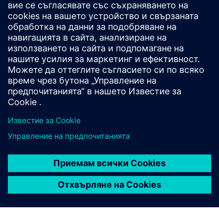
DigiTwin
Симулация на процесни инсталации в реално време с
SIMIT за моделиране, виртуално въвеждане в
експлоатация, GMP валидиране и обучение на
оператори във Фарма
Научете повече