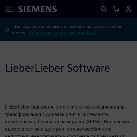
Siemens
Тази страница се показва с помощта на автоматизиран
превод.
Вместо това вижте на английски?
LieberLieber Software
Lieberlieber подкрепя клиентите в тяхната дигитална
трансформация с доказан опит в системното
инженерство, базирано на модели (MBSE). Ние даваме
възможност на индустрии като автомобилната
индустрия, енергетиката и софтуера да преминат от