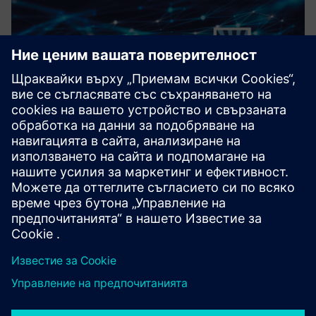
LemonTree.Connect for Polarion
С Lemontree.connect за Polarion позволяваме
проследяване от край до край между изискванията,
архитектурата и моделирането. Автоматизираното
версиране на модели, интегрираните изисквания и
управлението на промените и пълната просле...
Научете повече