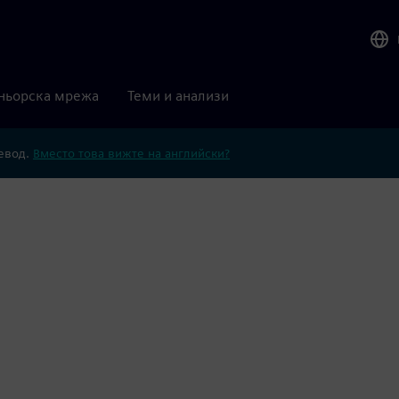
ньорска мрежа
Теми и анализи
ревод.
Вместо това вижте на английски?