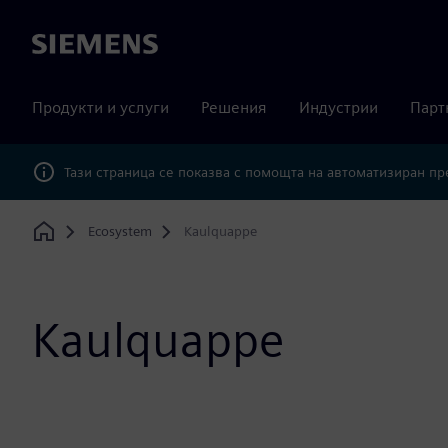
Siemens
Продукти и услуги
Решения
Индустрии
Парт
Тази страница се показва с помощта на автоматизиран п
Ecosystem
Kaulquappe
Home
Kaulquappe