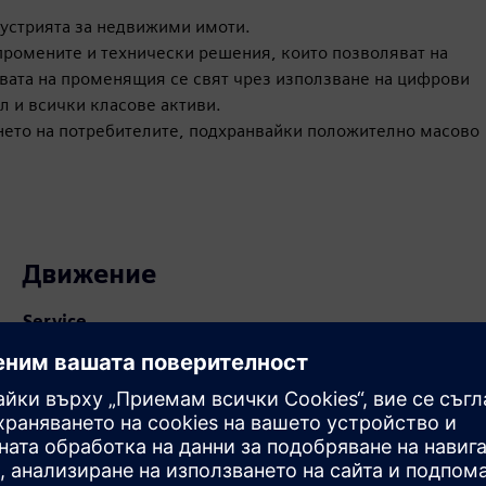
устрията за недвижими имоти.
промените и технически решения, които позволяват на
вата на променящия се свят чрез използване на цифрови
л и всички класове активи.
нето на потребителите, подхранвайки положително масово
Движение
Service
Предоставя услуга за продукт/решение на Siemens
Xcelerator, което помага на клиента да го внедри,
интегрира, оперира или поддържа