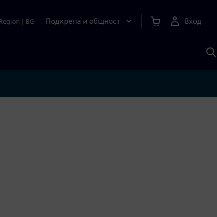
Подкрепа и общност
Вход
Region
|
BG
Т
с
S