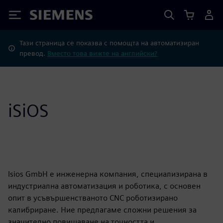
Siemens
Тази страница се показва с помощта на автоматизиран
превод.
Вместо това вижте на английски?
iSiOS
Isios GmbH е инженерна компания, специализирана в
индустриална автоматизация и роботика, с основен
опит в усъвършенстваното CNC роботизирано
калибриране. Ние предлагаме сложни решения за
значително повишаване на точността и