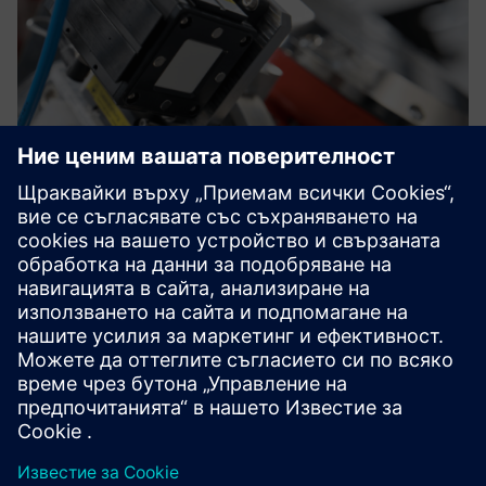
Robot accuracy consulting
Isios boosts robot accuracy via advanced calibration,
recalibration systems, external axis alignment, tool center
point setup, and expert consulting for global high-demand
applications.
Научете повече