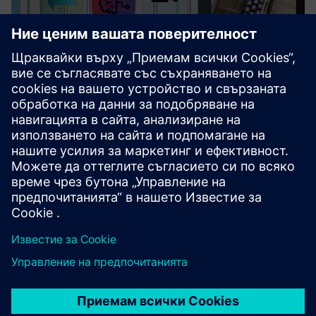
Vision AI Control for Machines
This offering provides a complete AI vision solution to
optimize machines through real-time detection and
regulation.
Научете повече