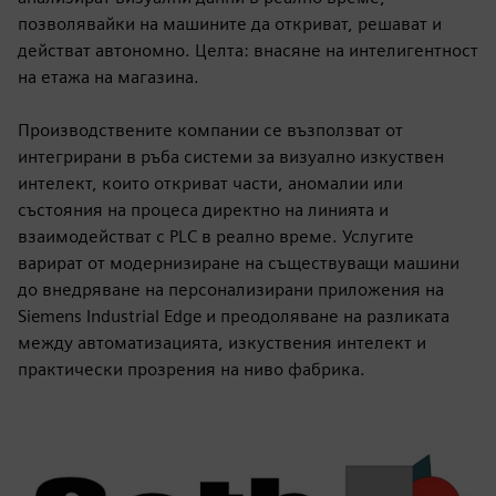
позволявайки на машините да откриват, решават и
действат автономно. Целта: внасяне на интелигентност
на етажа на магазина.
Производствените компании се възползват от
интегрирани в ръба системи за визуално изкуствен
интелект, които откриват части, аномалии или
състояния на процеса директно на линията и
взаимодействат с PLC в реално време. Услугите
варират от модернизиране на съществуващи машини
до внедряване на персонализирани приложения на
Siemens Industrial Edge и преодоляване на разликата
между автоматизацията, изкуствения интелект и
практически прозрения на ниво фабрика.