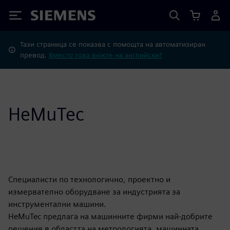
Siemens
Тази страница се показва с помощта на автоматизиран
превод.
Вместо това вижте на английски?
HeMuTec
Специалисти по технологично, проектно и
измервателно оборудване за индустрията за
инструментални машини.
HeMuTec предлага на машинните фирми най-добрите
решения в областта на метрологията, машинната