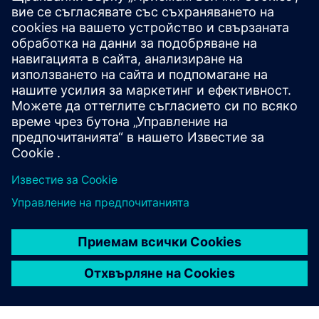
5X-Analyzer / 5 axis-accuracy
The sensor system for automatic measurement and
compensation of your 5-axis-machine geometry.
Научете повече