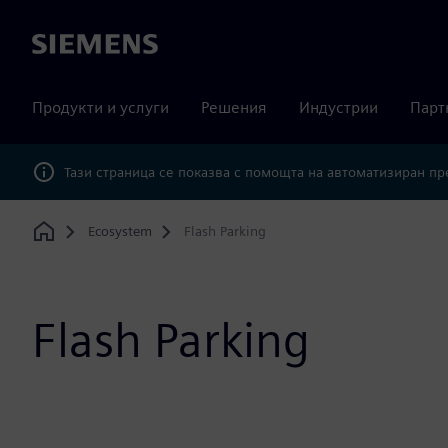
Siemens
Продукти и услуги
Решения
Индустрии
Парт
Тази страница се показва с помощта на автоматизиран п
Ecosystem
Flash Parking
Home
Flash Parking