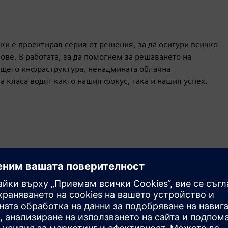
ки е проектирал серия от решения, за да осигури всичко -
ве. В работата, за да помогнем за решаването на
дещето инфраструктура, ненадмината облачна
 класа водят както нашия фокус, така и нашия успех.
Движение
Build
Разширява или надгражда продукт/решение на
Siemens Xcelerator чрез създаване на нов продукт или
създава ново клиентско решение чрез интегриране