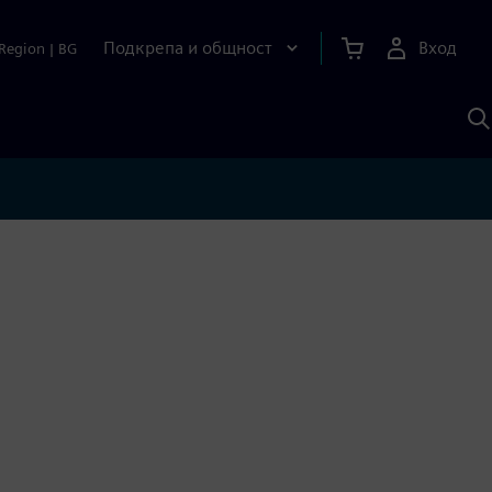
Подкрепа и общност
Вход
Region
|
BG
Т
с
S