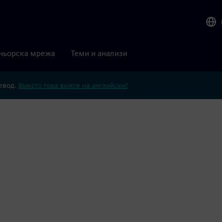
ньорска мрежа
Теми и анализи
ревод.
Вместо това вижте на английски?