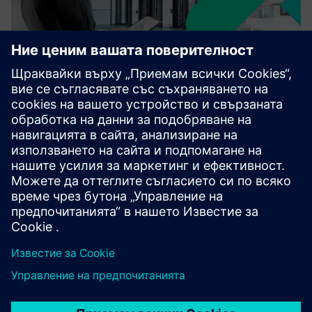
SENTRON Digital Power Efficiency
With SIEMENS technology and EMAS expertise, Our
Solution optimizes power distribution for maximum
efficiency, reliability, security, and availability.
Научете повече