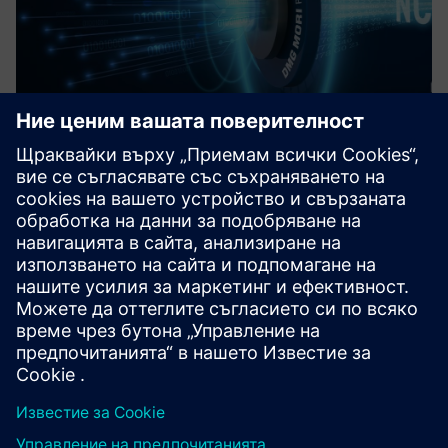
DMG MORI Postprocessor for
Siemens NX
Пакетът включва модел на кинематика на машината,
интегриран постпроцесор и CSE драйвер за симулиране
на NC кодовете и валидиране на обработката.
Научете повече