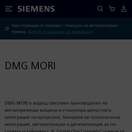
Siemens
Тази страница се показва с помощта на автоматизиран
превод.
Вместо това вижте на английски?
DMG MORI
DMG MORI е водещ световен производител на
металорежещи машини и стимулира цялостната
интеграция на процесите, базирана на технологична
интеграция, автоматизация и дигитализация за по-
голяма устойчивост. В „Global One Company“ повече от