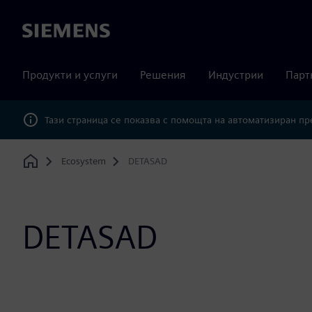
Siemens
Продукти и услуги
Решения
Индустрии
Парт
Тази страница се показва с помощта на автоматизиран п
Ecosystem
DETASAD
Home
DETASAD