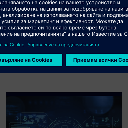
Service
Предоставя услуга за продукт/решение на Siemens
Xcelerator, което помага на клиента да го внедри,
интегрира, оперира или поддържа