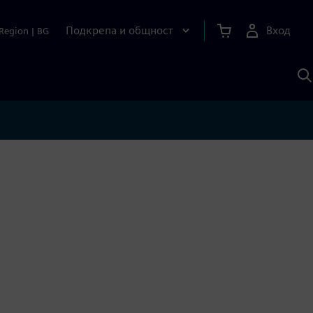
Подкрепа и общност
Вход
Region
|
BG
Т
с
S