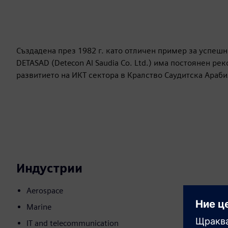
Създадена през 1982 г. като отличен пример за успеш
DETASAD (Detecon Al Saudia Co. Ltd.) има постоянен ре
развитието на ИКТ сектора в Кралство Саудитска Араби
Индустрии
Aerospace
Marine
IT and telecommunication