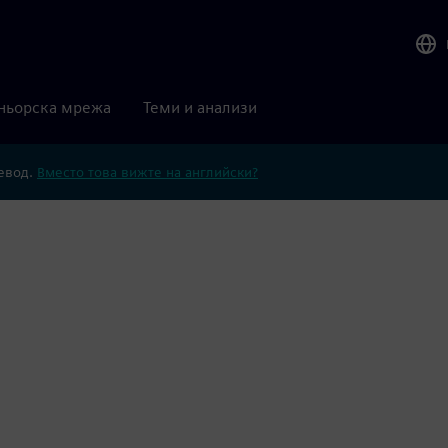
ньорска мрежа
Теми и анализи
ревод.
Вместо това вижте на английски?