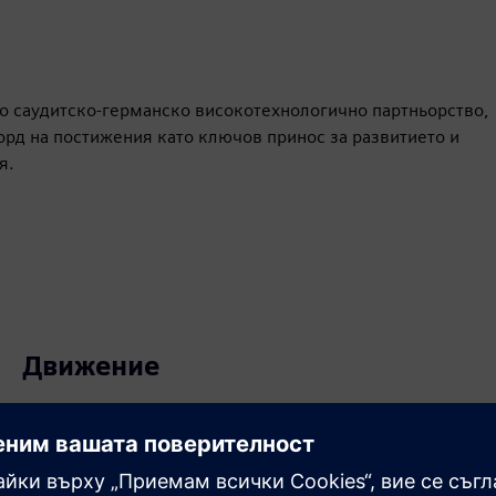
но саудитско-германско високотехнологично партньорство,
корд на постижения като ключов принос за развитието и
я.
Движение
Sell
Препродавайте/съвместно продавайте SW и цифрово
активиран HW на Siemens Xcelerator