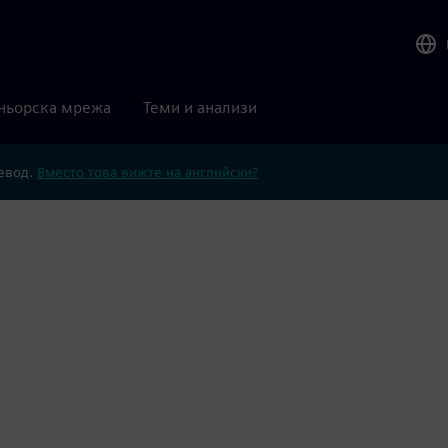
ньорска мрежа
Теми и анализи
ревод.
Вместо това вижте на английски?