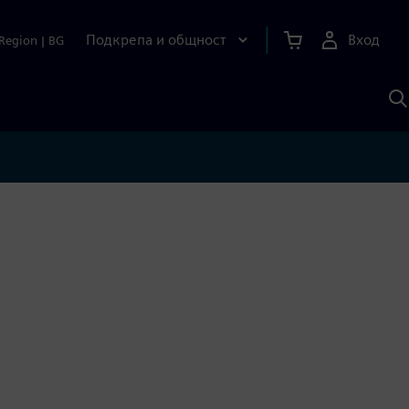
Подкрепа и общност
Вход
Region
|
BG
Т
с
S