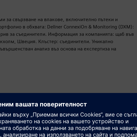
ми за свързване на влакове, включително пътеки и
тфолио в обхвата: Dellner ConnexiOn & Monitoring (DXM):
 срив за съединители. Информация за компанията: щаб във
окхолм, Швеция. Клъстер: съединители. Уникално
ъвършенстван анализ въз основа на експертиза на
Движение
Build
Разширява или надгражда продукт/решение на
Siemens Xcelerator чрез създаване на нов продукт или
създава ново клиентско решение чрез интегриране