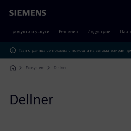
Siemens
Продукти и услуги
Решения
Индустрии
Парт
Тази страница се показва с помощта на автоматизиран п
Ecosystem
Dellner
Home
Dellner