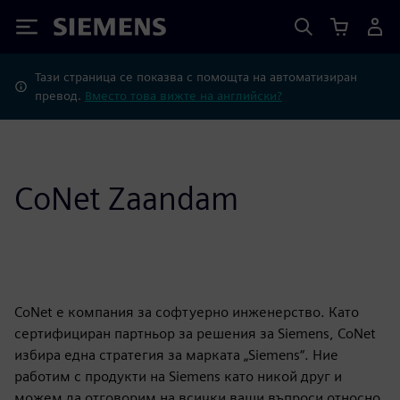
Siemens
Тази страница се показва с помощта на автоматизиран
превод.
Вместо това вижте на английски?
CoNet Zaandam
CoNet е компания за софтуерно инженерство. Като
сертифициран партньор за решения за Siemens, CoNet
избира една стратегия за марката „Siemens“. Ние
работим с продукти на Siemens като никой друг и
можем да отговорим на всички ваши въпроси относно