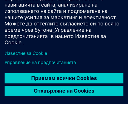
CoNet Smart Batch Connect
Smart Batch Connect е абстракционен слой върху Simatic
Batch, който позволява интеграция с различни системи
(ERP, MOM, Cloud, Web).
Научете повече