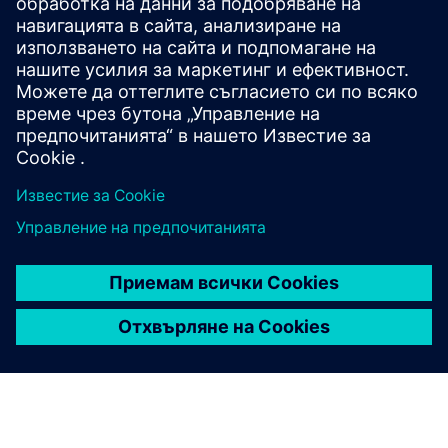
Enable real-time tracking of CODAN infusion pumps
through integrated Bluetooth Low Energy technology. The
system provides continuous location visibility across
hospital environments, improving equipment availability,
workflow effi...
Научете повече