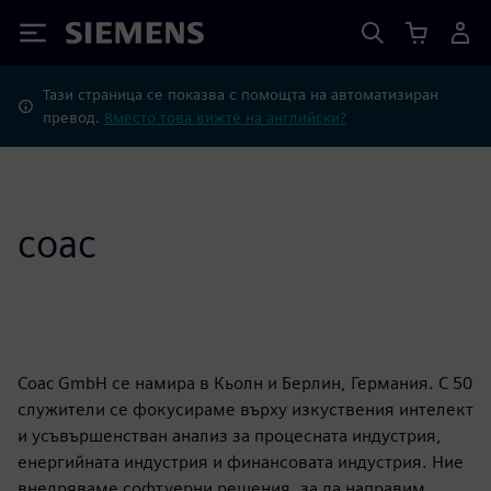
Siemens
Тази страница се показва с помощта на автоматизиран
превод.
Вместо това вижте на английски?
coac
Coac GmbH се намира в Кьолн и Берлин, Германия. С 50
служители се фокусираме върху изкуствения интелект
и усъвършенстван анализ за процесната индустрия,
енергийната индустрия и финансовата индустрия. Ние
внедряваме софтуерни решения, за да направим