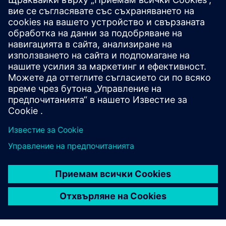
Smart Equipment Passport (SEP)
Smart Equipment Passport (SEP) е цифрова платформа,
използваща AI и усъвършенстван анализ за създаване
на цифрови идентичности за оборудване на
процесната индустрия. Той интегрира данните в една
точка на истината, подобрява качест...
Научете повече