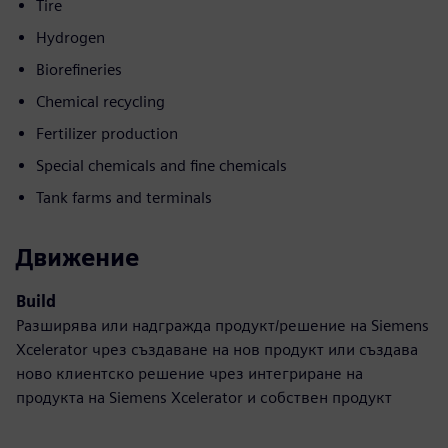
Tire
Hydrogen
Biorefineries
Chemical recycling
Fertilizer production
Special chemicals and fine chemicals
Tank farms and terminals
Движение
Build
Разширява или надгражда продукт/решение на Siemens
Xcelerator чрез създаване на нов продукт или създава
ново клиентско решение чрез интегриране на
продукта на Siemens Xcelerator и собствен продукт