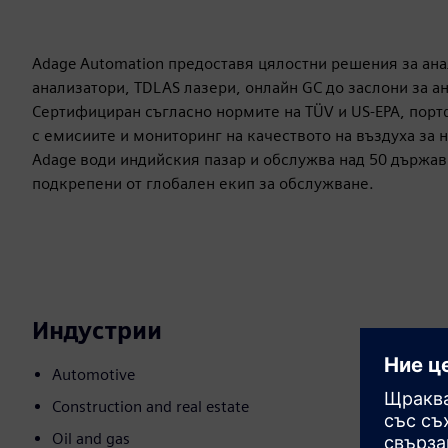
Adage Automation предоставя цялостни решения за анал
анализатори, TDLAS лазери, онлайн GC до заслони за а
Сертифициран съгласно нормите на TÜV и US-EPA, порт
с емисиите и мониторинг на качеството на въздуха за не
Adage води индийския пазар и обслужва над 50 държав
подкрепени от глобален екип за обслужване.
Индустрии
Automotive
Construction and real estate
Oil and gas