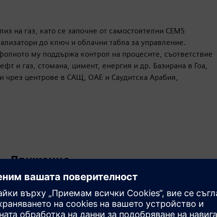
из на газ, като се започне от самостоятелни CEMS
нализатори до ключ и облачни табла за управление.
фолиото му поддържа контрол на процесите, съответствие
фт и газ, стомана, цимент, енергия и др. Базирана в Гоа,
и чрез центрове в САЩ, ОАЕ и Саудитска Арабия,
Движение
Service
Предоставя услуга за продукт/решение на Siemens
Xcelerator, което помага на клиента да го внедри,
интегрира, оперира или поддържа