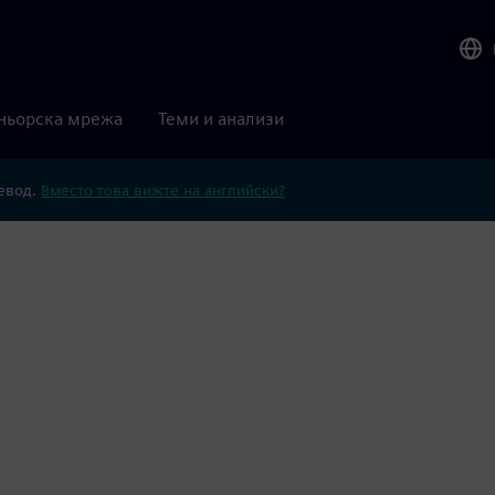
ньорска мрежа
Теми и анализи
ревод.
Вместо това вижте на английски?