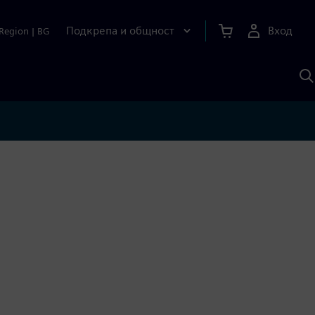
Подкрепа и общност
Вход
Region
|
BG
Т
с
S