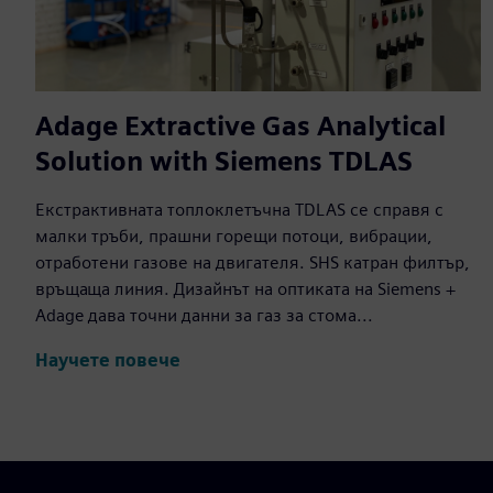
Adage Extractive Gas Analytical
Solution with Siemens TDLAS
Екстрактивната топлоклетъчна TDLAS се справя с
малки тръби, прашни горещи потоци, вибрации,
отработени газове на двигателя. SHS катран филтър,
връщаща линия. Дизайнът на оптиката на Siemens +
Adage дава точни данни за газ за стома...
Научете повече