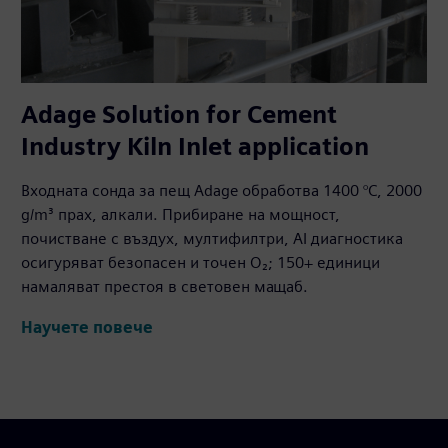
Adage Solution for Cement
Industry Kiln Inlet application
Входната сонда за пещ Adage обработва 1400 °C, 2000
g/m³ прах, алкали. Прибиране на мощност,
почистване с въздух, мултифилтри, AI диагностика
осигуряват безопасен и точен O₂; 150+ единици
намаляват престоя в световен мащаб.
Научете повече