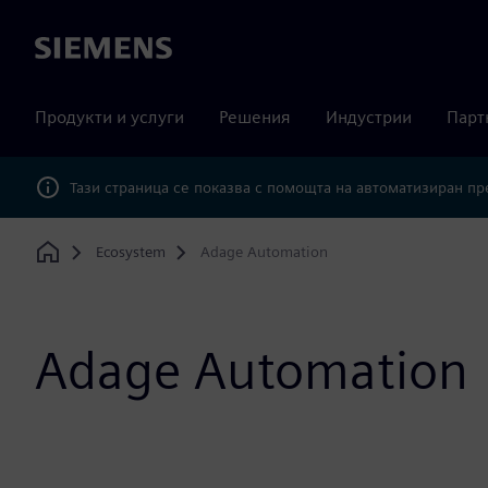
Siemens
Продукти и услуги
Решения
Индустрии
Парт
Тази страница се показва с помощта на автоматизиран п
Ecosystem
Adage Automation
Home
Adage Automation