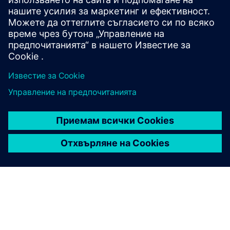
данни. Той осигурява обобщена физическа
интелигентност, намалявайки зависимостта от
данните. Интегрирайте бързо, за да ускорите си...
Научете повече