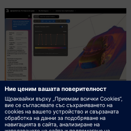
GPStudio
Нашият предварително обучен фундаментален модел
изпълнява CAE работни потоци без training за вашите