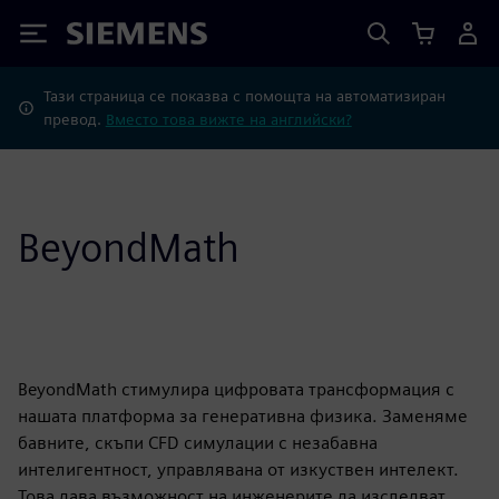
Siemens
Тази страница се показва с помощта на автоматизиран
превод.
Вместо това вижте на английски?
BeyondMath
BeyondMath стимулира цифровата трансформация с
нашата платформа за генеративна физика. Заменяме
бавните, скъпи CFD симулации с незабавна
интелигентност, управлявана от изкуствен интелект.
Това дава възможност на инженерите да изследват