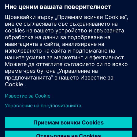
Power generation
Power transmission
Движение
Build
Разширява или надгражда продукт/решение на Siemens
Xcelerator чрез създаване на нов продукт или създава
ново клиентско решение чрез интегриране на
продукта на Siemens Xcelerator и собствен продукт