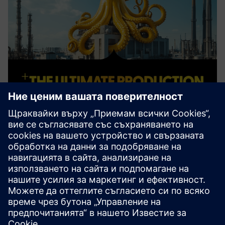
octoplant
octoplant е доверен индустриален стандарт за контрол
на версиите и последователност на данните,
позволяващ сигурно съхранение, проследяване и
сравнение на данни за автоматизация между
устройства, линии и цели инсталации. С octopla...
Научете повече