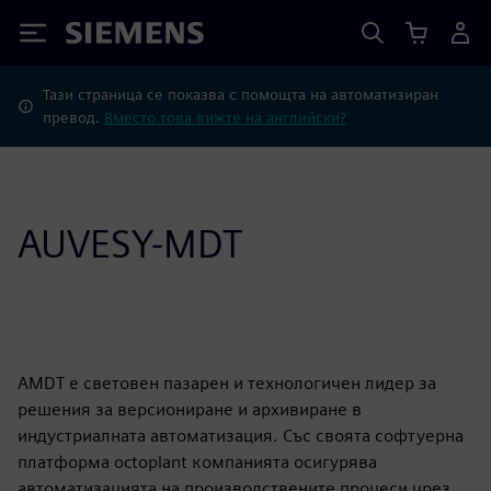
Siemens
Тази страница се показва с помощта на автоматизиран
превод.
Вместо това вижте на английски?
AUVESY-MDT
AMDT е световен пазарен и технологичен лидер за
решения за версиониране и архивиране в
индустриалната автоматизация. Със своята софтуерна
платформа octoplant компанията осигурява
автоматизацията на производствените процеси чрез