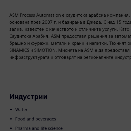
ASM Process Automation е саудитска арабска компания
основана през 2007 г. и базирана в Джеда. С над 15 го
залив, известен с качеството и отличните услуги. Като 
Саудитска Арабия, ASM предоставя решения за автомат
брашно и фуражи, метали и храни и напитки. Техният о
SINAMICS и SIMOTION. Мисията на ASM е да предоставя
инфраструктурата и отговарят на регионалните индуст
Индустрии
Water
Food and beverages
Pharma and life science