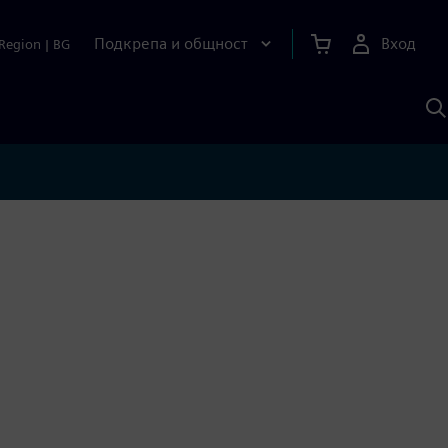
Подкрепа и общност
Вход
Region
|
BG
Т
с
S