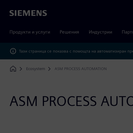
Siemens
Продукти и услуги
Решения
Индустрии
Парт
Тази страница се показва с помощта на автоматизиран п
Ecosystem
ASM PROCESS AUTOMATION
Home
ASM PROCESS AUT