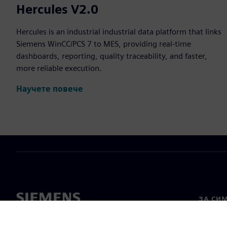
Hercules V2.0
Hercules is an industrial industrial data platform that links
Siemens WinCC/PCS 7 to MES, providing real-time
dashboards, reporting, quality traceability, and faster,
more reliable execution.
Научете повече
ЗА СИ
За нас