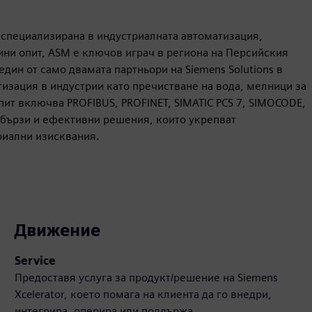
, специализирана в индустриалната автоматизация,
дини опит, ASM е ключов играч в региона на Персийския
един от само двамата партньори на Siemens Solutions в
изация в индустрии като пречистване на вода, мелници за
пит включва PROFIBUS, PROFINET, SIMATIC PCS 7, SIMOCODE,
 бързи и ефективни решения, които укрепват
риални изисквания.
Движение
Service
Предоставя услуга за продукт/решение на Siemens
Xcelerator, което помага на клиента да го внедри,
интегрира, оперира или поддържа