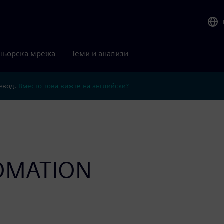
ньорска мрежа
Теми и анализи
ревод.
Вместо това вижте на английски?
OMATION