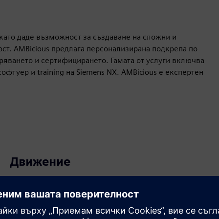
като даде възможност за създаване на сложни и
ст. AMBicious предлага персонализирана подкрепа по
дряването и сертифицирането. Гамата от услуги включва
софтуер и training на Siemens NX. AMBicious е експертен
Движение
Build
Разширява или надгражда продукт/решение на
Siemens Xcelerator чрез създаване на нов продукт или
създава ново клиентско решение чрез интегриране