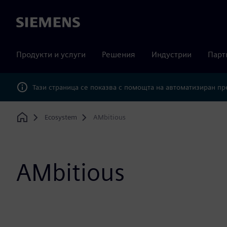
Siemens
Продукти и услуги
Решения
Индустрии
Парт
Тази страница се показва с помощта на автоматизиран п
Ecosystem
AMbitious
Home
AMbitious