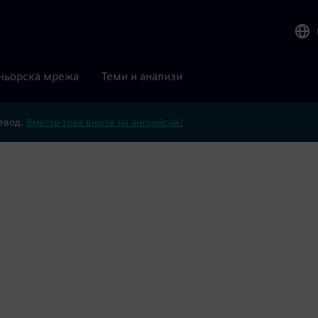
ньорска мрежа
Теми и анализи
ревод.
Вместо това вижте на английски?