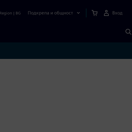
Подкрепа и общност
Вход
Region
|
BG
Т
с
S