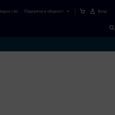
Подкрепа и общност
Вход
Region
|
BG
Т
с
S