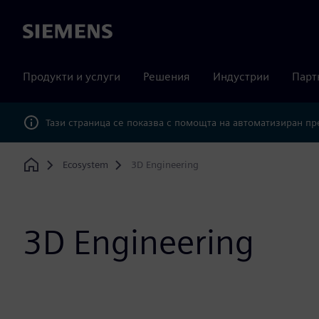
Siemens
Продукти и услуги
Решения
Индустрии
Парт
Тази страница се показва с помощта на автоматизиран п
Ecosystem
3D Engineering
Home
3D Engineering