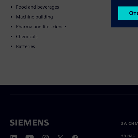
Food and beverages
Machine building
Pharma and life science
Chemicals
Batteries
ЗА СИ
За нас