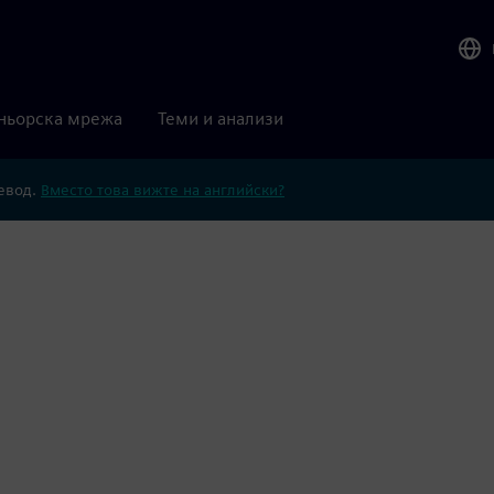
ньорска мрежа
Теми и анализи
ревод.
Вместо това вижте на английски?