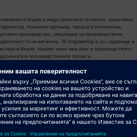
и компании в Индия в индустриалните сегменти, помагайки
ngineering, платинен партньор, предлага технологии,
дитивно производство, симулация на производствени
дителността на магазина. 3D Engineering е със седалище в
ъстери в Индия. Нашият екип има опит в производството,
оддръжката и производствените процеси.
Движение
Service
Предоставя услуга за продукт/решение на Siemens
Xcelerator, което помага на клиента да го внедри,
интегрира, оперира или поддържа