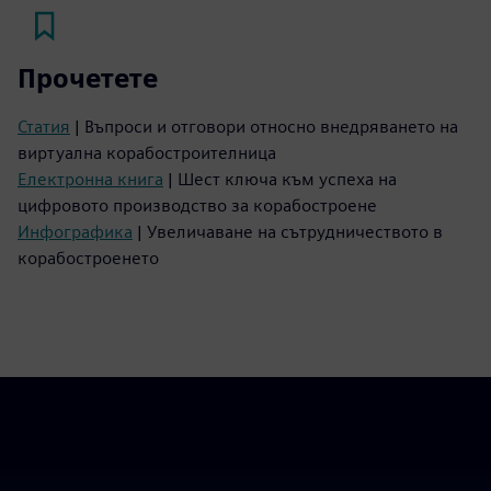
Прочетете
Статия
| Въпроси и отговори относно внедряването на
виртуална корабостроителница
Електронна книга
| Шест ключа към успеха на
цифровото производство за корабостроене
Инфографика
| Увеличаване на сътрудничеството в
корабостроенето