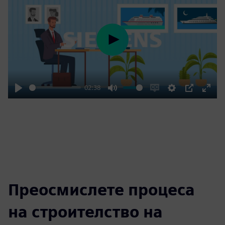
Play
02:38
Play
Mute
Enable
Settings
PIP
Enter
captions
fulls
Преосмислете процеса
на строителство на