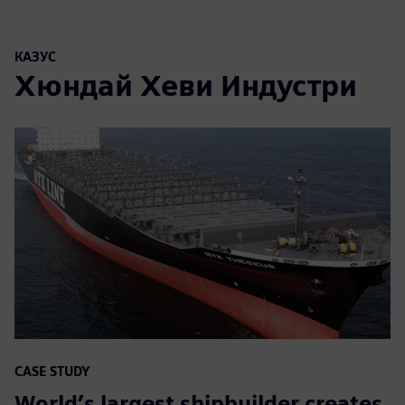
КАЗУС
Хюндай Хеви Индустри
CASE STUDY
World’s largest shipbuilder creates