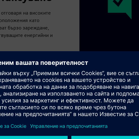
 отговаря на високите
тоположения като
ват бързо зареждане,
твуващите енергийни и
ичения на мрежата
 приемането на EV
 системи
 от край до край, който
електроенергия, цифрови
планиране до