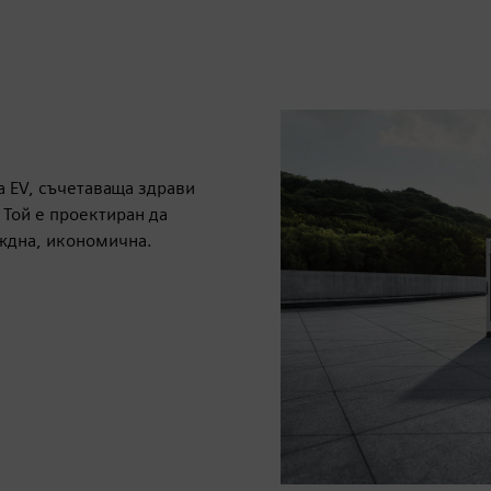
а EV, съчетаваща здрави
Той е проектиран да
еждна, икономична.