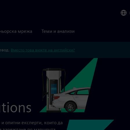
ньорска мрежа
Теми и анализи
ревод.
Вместо това вижте на английски?
utions
и опитни експерти, които да
за зареждане по маршрута.