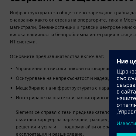
Инфраструктурата за обществено зареждане трябва да
очаквания както от страна на операторите, така и Мес
магистрали, бензиностанции и градски центрове изиск
висока наличност и безпроблемна интеграция в същес
ИТ системи.
Основните предизвикателства включват:
Управление на високи пикови натоварвания и огран
Осигуряване на непрекъснатост и надеждна работа
Мащабиране на инфраструктурата с нарастването на
Интегриране на платежни, мониторингови и бекенд
Siemens се справя с тези предизвикателства с подход
съчетава хардуер за зареждане, разпределение на 
решения и услуги — подпомагайки операторите от 
експлоатация и разширяване.