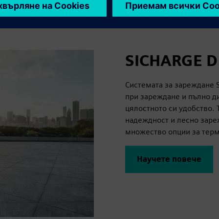
SICHARGE D
Системата за зареждане 
при зареждане и пълно д
цялостното си удобство. 
надеждност и лесно заре
множество опции за терми
Научете повече