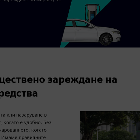
ществено зареждане на
редства
та или пазаруване в
 когато е удобно. Без
чарованието, когато
и. Имаме правилните