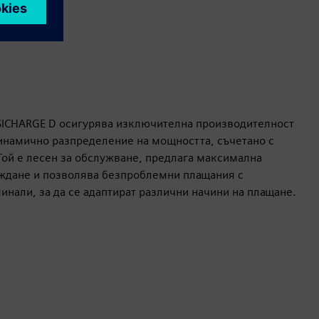
SICHARGE D осигурява изключителна производителност
инамично разпределение на мощността, съчетано с
Той е лесен за обслужване, предлага максимална
ждане и позволява безпроблемни плащания с
нали, за да се адаптират различни начини на плащане.