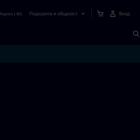
Подкрепа и общност
Вход
Region
|
BG
Т
с
S