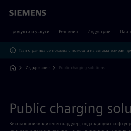
Siemens
Продукти и услуги
Решения
Индустрии
Парт
Тази страница се показва с помощта на автоматизиран п
Съдържание
Public charging solutions
Home
Public charging sol
Високопроизводителен хардуер, подходящият софтуер 
ви насочат към високо достъпни, печеливши станции 