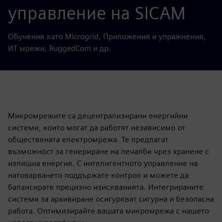
управление на SICAM
Обучения като Microgrid, Приложения и упражнения,
ИТ мрежи, RuggedCom и др.
Микромрежите са децентрализирани енергийни
системи, които могат да работят независимо от
обществената електромрежа. Те предлагат
възможност за генериране на печалби чрез хранене с
излишна енергия. С интелигентното управление на
натоварването поддържате контрол и можете да
балансирате прецизно изискванията. Интегрираните
системи за архивиране осигуряват сигурна и безопасна
работа. Оптимизирайте вашата микромрежа с нашето