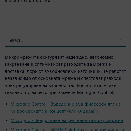
цялостно портфолио.
Select...
Микромрежите осигуряват надеждно, автономно
захранване и оптимизират разходите за мрежа и
доставка, дори от възобновяеми източници. Те работят
независимо от основната мрежа и спестяват разходи
чрез регулиране на мощността. Вие постигате тази
гъвкавост с нашето приложение Microgrid Control.
Microgrid Control - Въведение във философията на
микромрежата и концептуалния дизайн
Microgrid - Внедряване на решение за микромрежа
Microgrid Control - SICAM Solutions за специфични за