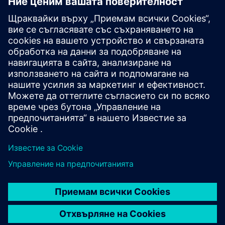
Siemens Energy Системи
Системите за средно напрежение на Siemens
осигуряват надеждно разпределение на
мощността с въздушно и газово изолирани
разпределителни устройства за всички
приложения.