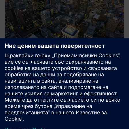
Siemens Energy Системи
Системите за средно напрежение на Siemens
осигуряват надеждно разпределение на
мощността с въздушно и газово изолирани
разпределителни устройства за всички
приложения.