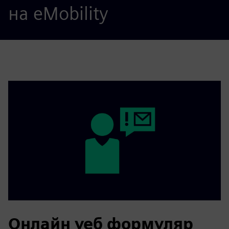
на eMobility
Онлайн уеб формуляр