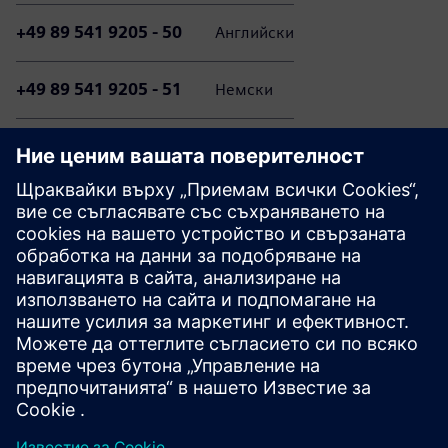
+49 89 541 9205 - 50
Английски
+49 89 541 9205 - 51
Немски
+49 89 541 9205 - 52
холандски
Моля, имайте предвид, че обажданията до нашето
обслужване на клиенти могат да доведат до такси
според вашия индивидуален телефонен договор.
Размерът на тези такси зависи от вашия
телекомуникационен доставчик и избраната от вас
тарифа.