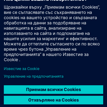
https://forms.office.com/r/nPwGyFieVN
Следвайте ни в нашите социални медии
Останете пред кривата, винаги информирани.
Фейсбук - Сименс Колумбия
Инстаграм - Сименс Южна Америка
ЛинкДин — Сименс
Ютюб — Сименс