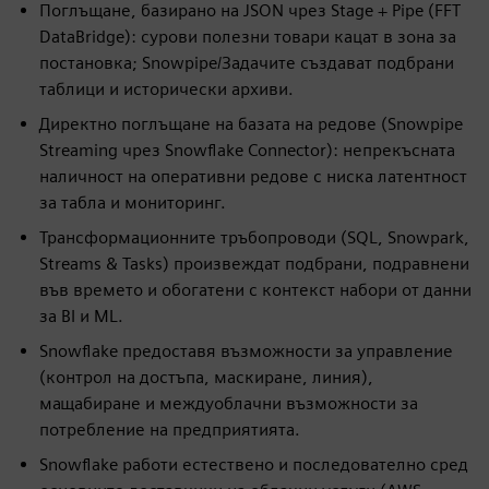
Поглъщане, базирано на JSON чрез Stage + Pipe (FFT
DataBridge): сурови полезни товари кацат в зона за
постановка; Snowpipe/Задачите създават подбрани
таблици и исторически архиви.
Директно поглъщане на базата на редове (Snowpipe
Streaming чрез Snowflake Connector): непрекъсната
наличност на оперативни редове с ниска латентност
за табла и мониторинг.
Трансформационните тръбопроводи (SQL, Snowpark,
Streams & Tasks) произвеждат подбрани, подравнени
във времето и обогатени с контекст набори от данни
за BI и ML.
Snowflake предоставя възможности за управление
(контрол на достъпа, маскиране, линия),
мащабиране и междуоблачни възможности за
потребление на предприятията.
Snowflake работи естествено и последователно сред