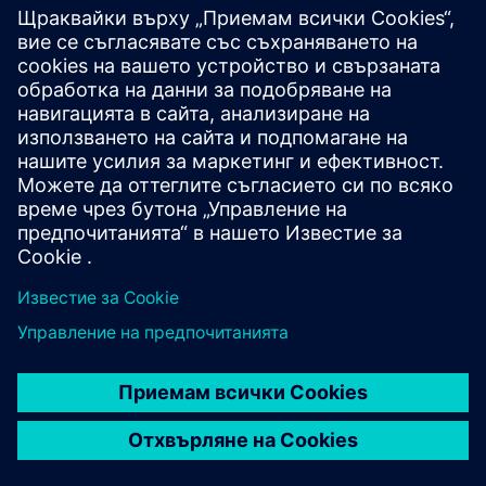
Snowflake Connector
(приложение Edge)
• Абонира се за базата данни Industrial Edge за
непрекъснати потоци от данни
• Буферира данните в паметта за кратки