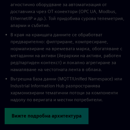
агностично оборудване за автоматизация от
доставчика чрез OT конектори (OPC UA, Modbus,
Ethernet/IP и др.). Той придобива сурова телеметрия,
аларми и събития.
В края на краищата данните се обработват
предварително: филтриране, компресиране,
нормализиране на времевата марка, обогатяване с
метаданни на активи (йерархии на активи, работен
ред/партиден контекст) и локално агрегиране за
намаляване на честотната лента в облака.
Вътрешна база данни (MQTT/Unified Namespace) или
Industrial Information Hub разпространява
хармонизирани тематични потоци за компоненти
надолу по веригата и местни потребители.
Вижте подробна архитектура