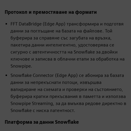
Протокол и премостяване на формати
FFT DataBridge (Edge App) трансформира и подготвя
данни за поглъщане на базата на файлове. Той
буферира за справяне със загубата на връзка,
пакетира данни интелигентно, удостоверява се
сигурно с автентичността на Snowflake за двойки
ключове и записва в облачни етапи за обработка на
Snowpipe.
Snowflake Connector (Edge App) се абонира за базата
данни за непрекъснати потоци, извършва
валидиране на схемата и проверки на състоянието,
буферира кратки прекъсвания в паметта и използва
Snowpipe Streaming, за да вмъква редове директно в
Snowflake с ниска латентност.
Платформа за данни Snowflake