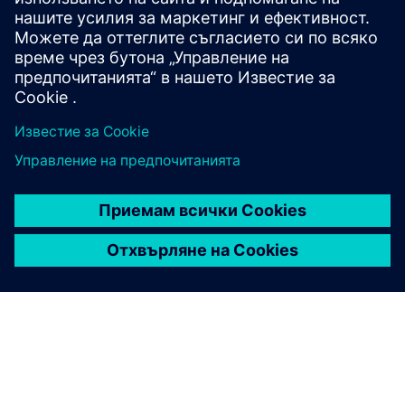
прочели процедурата по жалба на Siemens Sp. z o. o. и
нейното приемане. Ако имате въпроси или
притеснения относно попълването на формуляра,
моля свържете се с нас на: ics.pl@siemens.com