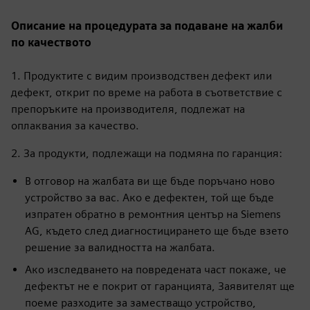
Описание на процедурата за подаване на жалби
по качеството
1. Продуктите с видим производствен дефект или
дефект, открит по време на работа в съответствие с
препоръките на производителя, подлежат на
оплаквания за качество.
2. За продукти, подлежащи на подмяна по гаранция:
В отговор на жалбата ви ще бъде поръчано ново
устройство за вас. Ако е дефектен, той ще бъде
изпратен обратно в ремонтния център на Siemens
AG, където след диагностицирането ще бъде взето
решение за валидността на жалбата.
Ако изследването на повредената част покаже, че
дефектът не е покрит от гаранцията, Заявителят ще
поеме разходите за заместващо устройство,