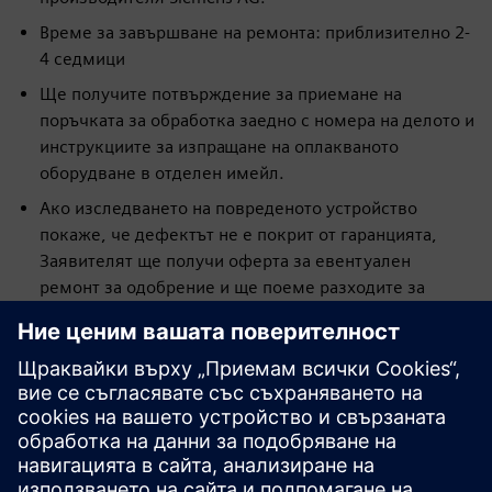
Време за завършване на ремонта: приблизително 2-
4 седмици
Ще получите потвърждение за приемане на
поръчката за обработка заедно с номера на делото и
инструкциите за изпращане на оплакваното
оборудване в отделен имейл.
Ако изследването на повреденото устройство
покаже, че дефектът не е покрит от гаранцията,
Заявителят ще получи оферта за евентуален
ремонт за одобрение и ще поеме разходите за
диагностична проверка и транспорт.
ВНИМАНИЕ!! МОЛЯ, НЕ ИЗПРАЩАЙТЕ ОБОРУДВАНЕТО
ПРЕДИ ДА ПОЛУЧИТЕ ПОТВЪРЖДЕНИЕ ЗА ПРИЕМАНЕ НА
ЖАЛБАТА. ПОТВЪРЖДЕНИЕТО ЩЕ СЪДЪРЖА ПРАВИЛНИЯ
АДРЕС ЗА ИЗПРАЩАНЕ НА ОПЛАКВАНИЯ ПРОДУКТ.
С подаването на формуляра потвърждавате, че сте