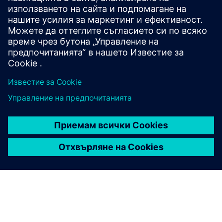
сега
Кандидатствайте