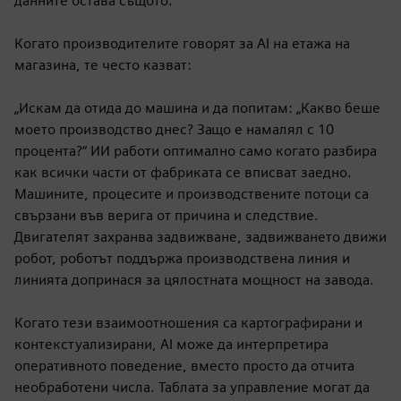
данните остава същото.
Когато производителите говорят за AI на етажа на
магазина, те често казват:
„Искам да отида до машина и да попитам: „Какво беше
моето производство днес? Защо е намалял с 10
процента?“ ИИ работи оптимално само когато разбира
как всички части от фабриката се вписват заедно.
Машините, процесите и производствените потоци са
свързани във верига от причина и следствие.
Двигателят захранва задвижване, задвижването движи
робот, роботът поддържа производствена линия и
линията допринася за цялостната мощност на завода.
Когато тези взаимоотношения са картографирани и
контекстуализирани, AI може да интерпретира
оперативното поведение, вместо просто да отчита
необработени числа. Таблата за управление могат да