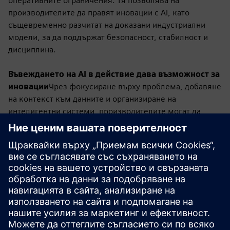
оперативните ограничения. Тя позволява на
производителите да правят иновации с AI, като
същевременно разчитат на доказани индустриални
модели, за да поддържат безопасност, стабилност и
дисциплина.
Въвеждането на AI в действие дава възможност за
иновации
Чрез фокусиране върху проблема, добавяне
на контекст към данните и организиране на
интелигентни системи, производителите могат да
преминат отвъд изкуствения интелигентен шум и да го
превърнат в реално оперативно въздействие.
Компаниите, които получават това право, не само ще
оптимизират производителността, но и ще изградят
основа за следващата вълна от индустриални
иновации.
Посетете
Siemens
за да видим как помагаме на
производителите да въведат AI в експлоатация.