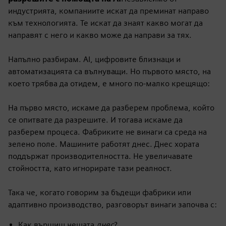
индустрията, компаниите искат да преминат направо
към технологията. Те искат да знаят какво могат да
направят с него и какво може да направи за тях.
Напълно разбирам. AI, цифровите близнаци и
автоматизацията са вълнуващи. Но първото място, на
което трябва да отидем, е много по-малко крещящо:
На първо място, искаме да разберем проблема, който
се опитвате да разрешите. И тогава искаме да
разберем процеса. Фабриките не винаги са среда на
зелено поле. Машините работят днес. Днес хората
поддържат производителността. Не увеличавате
стойността, като игнорирате тази реалност.
Така че, когато говорим за бъдещи фабрики или
адаптивно производство, разговорът винаги започва с:
Как вършиш нещата
днес
?