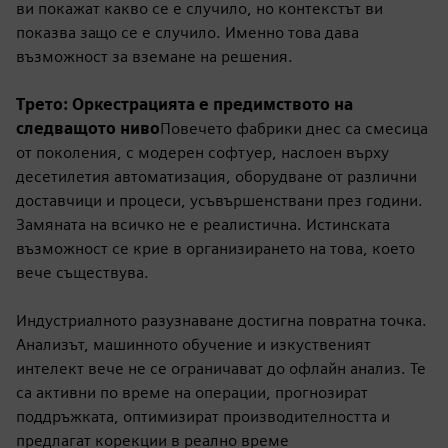
ви покажат какво се е случило, но контекстът ви
показва защо се е случило. Именно това дава
възможност за вземане на решения.
Трето: Оркестрацията е предимството на
следващото ниво
Повечето фабрики днес са смесица
от поколения, с модерен софтуер, наслоен върху
десетилетия автоматизация, оборудване от различни
доставчици и процеси, усъвършенствани през години.
Замяната на всичко не е реалистична. Истинската
възможност се крие в организирането на това, което
вече съществува.
Индустриалното разузнаване достигна повратна точка.
Анализът, машинното обучение и изкуственият
интелект вече не се ограничават до офлайн анализ. Те
са активни по време на операции, прогнозират
поддръжката, оптимизират производителността и
предлагат корекции в реално време