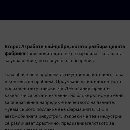
Второ: AI работи най-добре, когато разбира цялата
фабрика
Производителите не се нараняват за таблата
за управление, но гладуват за прозрения.
Това обаче не е проблем с изкуствения интелект. Това
е контекстен проблем. Проучване на интелигентното
производство установи, че 70% от анкетираните
казват, че са богати на данни, но блокерът номер едно
за оперативния напредък е качеството на данните.
Чувам същото послание във фармацията, CPG и
автомобилната индустрия. Въпреки че тези индустрии
се различават драстично, предизвикателството за