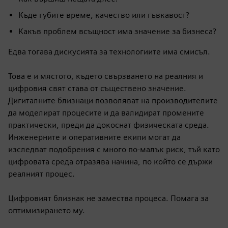
Къде губите време, качество или гъвкавост?
Какъв проблем всъщност има значение за бизнеса?
Едва тогава дискусията за технологиите има смисъл.
Това е и мястото, където свързването на реалния и
цифровия свят става от съществено значение.
Дигиталните близнаци позволяват на производителите
да моделират процесите и да валидират промените
практически, преди да докоснат физическата среда.
Инженерните и оперативните екипи могат да
изследват подобрения с много по-малък риск, тъй като
цифровата среда отразява начина, по който се държи
реалният процес.
Цифровият близнак не замества процеса. Помага за
оптимизирането му.