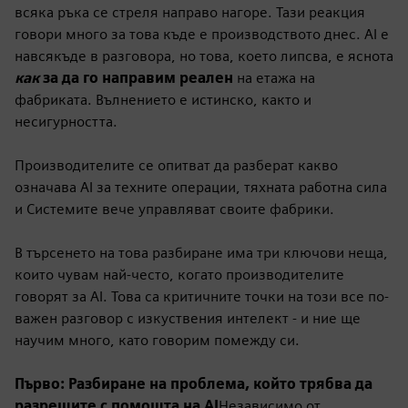
всяка ръка се стреля направо нагоре. Тази реакция
говори много за това къде е производството днес. AI е
навсякъде в разговора, но това, което липсва, е яснота
как
за да го направим реален
на етажа на
фабриката. Вълнението е истинско, както и
несигурността.
Производителите се опитват да разберат какво
означава AI за техните операции, тяхната работна сила
и
Системите вече управляват своите фабрики.
В търсенето на това разбиране има три ключови неща,
които чувам най-често, когато производителите
говорят за AI. Това са критичните точки на този все по-
важен разговор с изкуствения интелект - и ние ще
научим много, като говорим помежду си.
Първо: Разбиране на проблема, който трябва да
разрешите с помощта на AI
Независимо от