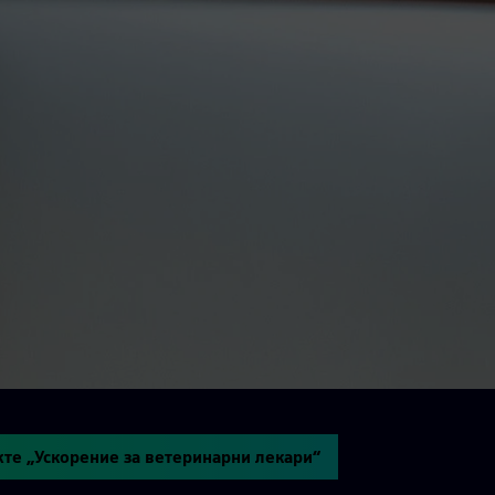
те „Ускорение за ветеринарни лекари“