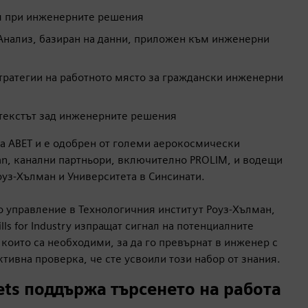
я при инженерните решения
 Анализ, базиран на данни, приложен към инженерни
тратегии на работното място за граждански инженерни
нтекстът зад инженерните решения
т за ABET и е одобрен от големи аерокосмически
n, канални партньори, включително PROLIM, и водещи
уз-Хълман и Университета в Синсинати.
о управление в Технологичния институт Роуз-Хълман,
ls for Industry изпращат сигнал на потенциалните
 които са необходими, за да го превърнат в инженер с
ктивна проверка, че сте усвоили този набор от знания.
ets поддържа търсенето на работа