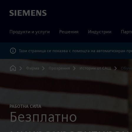
Siemens
Продукти и услуги
Решения
Индустрии
Парт
Тази страница се показва с помощта на автоматизиран п
Фирма
Прозрения
Истории от САЩ
Обуче
Home
РАБОТНА СИЛА
Безплатно