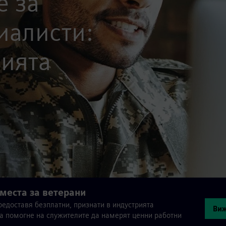
 за
иалисти:
рията
места за ветерани
редоставя безплатни, признати в индустрията
Виж
а помогне на служителите да намерят ценни работни