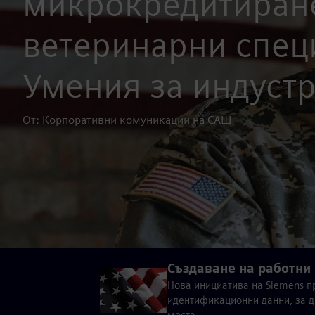
микрокредитиране
ветеринарни спец
Умения за индуст
От: Корпоративни комуникации на САЩ
Създаване на работни 
Нова инициатива на Siemens п
идентификационни данни, за д
места.