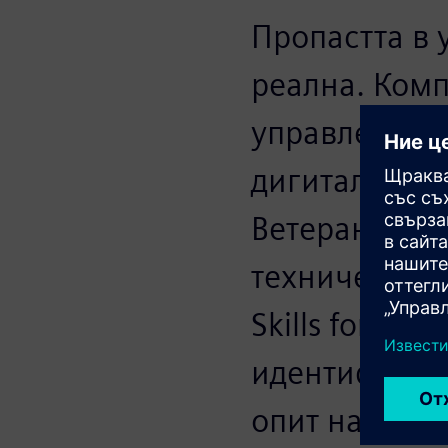
Пропастта в 
реална. Комп
управлението
дигитални бл
Ветераните в
технически с
Skills for In
идентификац
опит на език