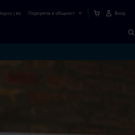
Подкрепа и общност
Вход
Region
|
BG
Т
с
S