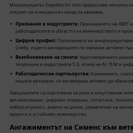
Микрокредитът Expedite for Vets предоставя няколко к
откроят на конкурентен пазар за наемане.
Признание в индустрията:
Признаването на ABET н
работодателите в областта на инженерството и прои
Цифров профил:
Попълването на микрокредитиране
Credly, където мениджърите по наемане активно тъ
Възобновяване на силата:
Удостоверението демон
тенденции в индустрията 5.0, етика на AI, PLM и ц
Работодателски партньорства:
Компаниите, които 
нашите ветерани, се ангажираха активно да обмисл
Завършилите са подготвени за роли в изкуствения инт
автоматизация, цифрови операции, логистика, техноло
киберсигурност, анализ на данни, управление на жизн
проекти и устойчиво инженерство.
Ангажиментът на Сименс към вет