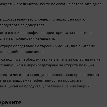
онкретни предимства, които помагат на ветераните да се
а удостоверението определя стандарт, на който
зводството се доверяват.
то изгражда профил в директорията за таланти на
рсят квалифицирани кандидати.
стрира овладяване на търсени умения, включително
ифрови двойни приложения.
са подписали обещанието на Siemens за овластяване на
ят завършили микрокредитиране за открити позиции.
елект и дигитализация, усъвършенствано производство,
гии за поддръжка, ефективност на процесите,
ения цикъл на продукта, управление на инженерни
ераните