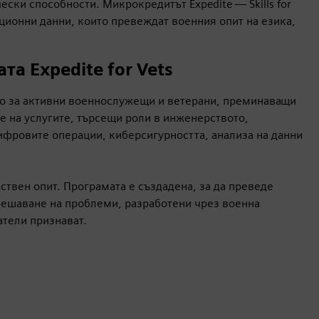
ески способности. Микрокредитът Expedite — Skills for
ционни данни, които превеждат военния опит на езика,
та Expedite for Vets
лно за активни военнослужещи и ветерани, преминаващи
е на услугите, търсещи роли в инженерството,
ифровите операции, киберсигурността, анализа на данни
твен опит. Програмата е създадена, за да преведе
решаване на проблеми, разработени чрез военна
тели признават.