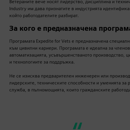
Ветераните вече носят лидерство, дисциплина и технич
Industry им дава признатите в индустрията идентифика
който работодателите разбират.
За кого е предназначена програма
Програмата Expedite for Vets е предназначена специа
към цивилни кариери. Програмата е идеална за членов
автоматизацията, усъвършенстваното производство, ц
и технологиите за поддръжка.
Не се изисква предварителен инженерен или производс
лидерските, техническите способности и уменията за 
служба, в пълномощията, които гражданските работода