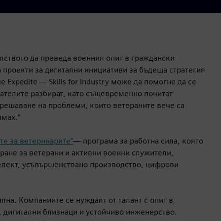
елството да преведа военния опит в граждански
проекти за дигитални инициативи за бъдеща стратегия
е Expedite — Skills for Industry може да помогне да се
дателите разбират, като същевременно почитат
 решаване на проблеми, които ветераните вече са
имах.“
те за ветеринарите“
— програма за работна сила, която
ране за ветерани и активни военни служители,
елект, усъвършенствано производство, цифрови
лна. Компаниите се нуждаят от талант с опит в
, дигитални близнаци и устойчиво инженерство.