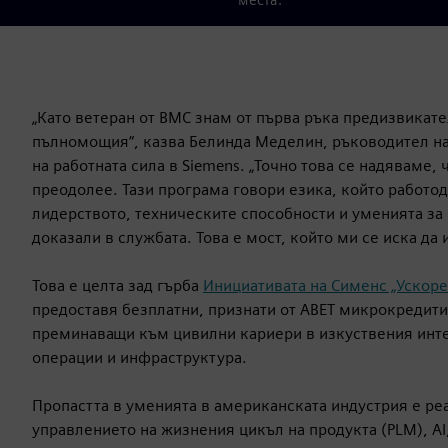
„Като ветеран от ВМС знам от първа ръка предизвикат
пълномощия“, казва Белинда Меделин, ръководител на 
на работната сила в Siemens. „Точно това се надяваме, ч
преодолее. Тази програма говори езика, който работо
лидерството, техническите способности и уменията за
доказали в службата. Това е мост, който ми се иска да 
Това е целта зад гърба
Инициативата на Сименс „Ускоре
предоставя безплатни, признати от ABET микрокредити
преминаващи към цивилни кариери в изкуствения инт
операции и инфраструктура.
Пропастта в уменията в американската индустрия е реа
управлението на жизнения цикъл на продукта (PLM), AI