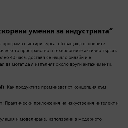
скорени умения за индустрията“
тна програма с четири курса, обхващаща основните
ическото пространство и технологиите активно търсят.
лно 40 часа, доставя се изцяло онлайн и е
ал да могат да я изпълнят около други ангажименти.
M)
: Как продуктите преминават от концепция към
т
: Практически приложения на изкуствения интелект и
мулация и моделиране, използвани в модерното