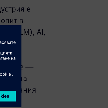
устрия е
 опит в
а (PLM), AI,
тво.
ина и
xpedite —
устрията
т военния
рат.