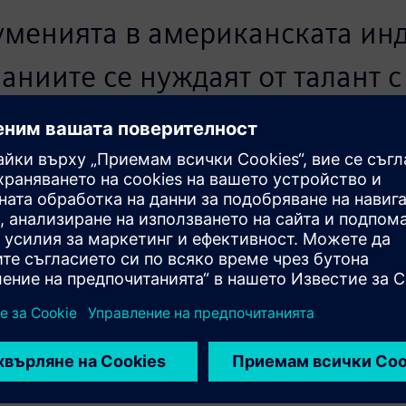
уменията в американската инд
аниите се нуждаят от талант с
 на жизнения цикъл на продукт
изнаци и устойчиво инженерс
ече носят лидерство, дисципл
пособности. Микрокредитът E
dustry им дава признатите в инд
ионни данни, които превежда
а, който работодателите разби