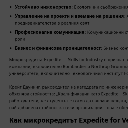
Устойчиво инженерство
: Екологични съображени
Управление на проекти и вземане на решения
:
предизвикателства в реалния свят
Професионална комуникация
: Комуникационни с
роли
Бизнес и финансова проницателност
: Бизнес ко
Микрокредитът Expedite — Skills for Industry е призна
компании, включително Bombardier и Northrop Grumma
университети, включително Технологичния институт Ро
Крейг Даунинг, ръководител на катедрата по инженерн
обяснява стойността: „Квалификации като Expedite—Skil
работодатели, че студентът е готов да направи нещата,
най-добавена стойност за тези организации. Това е обе
Как микрокредитът Expedite for V