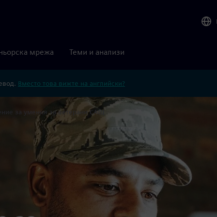
ньорска мрежа
Теми и анализи
ревод.
Вместо това вижте на английски?
ние за умения за ветерани САЩ