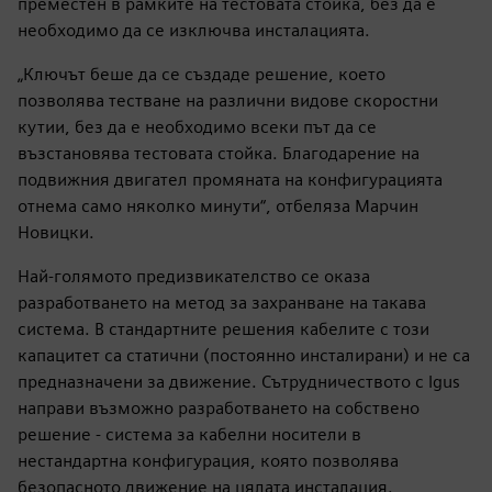
преместен в рамките на тестовата стойка, без да е
необходимо да се изключва инсталацията.
„Ключът беше да се създаде решение, което
позволява тестване на различни видове скоростни
кутии, без да е необходимо всеки път да се
възстановява тестовата стойка. Благодарение на
подвижния двигател промяната на конфигурацията
отнема само няколко минути“, отбеляза Марчин
Новицки.
Най-голямото предизвикателство се оказа
разработването на метод за захранване на такава
система. В стандартните решения кабелите с този
капацитет са статични (постоянно инсталирани) и не са
предназначени за движение. Сътрудничеството с Igus
направи възможно разработването на собствено
решение - система за кабелни носители в
нестандартна конфигурация, която позволява
безопасното движение на цялата инсталация.