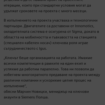
итерации, които при стандартни условия могат да
удължат сроковете на проекта с много месеци.
В изпълнението на проекта участваха и технологични
партньори. Двигателите са доставени от Innomotics,
охладителната система е осигурена от Sigma, докато в
областта на мобилността и гъвкавостта на станцията
(специален кабелен носач) ключова роля играе
сътрудничеството с Igus.
„Ключът беше организацията на работата. Имахме
всички компетенции в рамките на един екип и
успяхме да работим паралелно. Това ни позволи да
избегнем многократното предаване на проекта между
различни компании и ускорихме целия процес на
изпълнение“,
обясни Марчин Новицки, мениджър на ключови
акаунти в Siemens Полша.