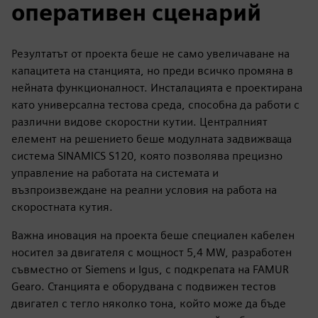
оперативен сценарий
Резултатът от проекта беше не само увеличаване на
капацитета на станцията, но преди всичко промяна в
нейната функционалност. Инсталацията е проектирана
като универсална тестова среда, способна да работи с
различни видове скоростни кутии. Централният
елемент на решението беше модулната задвижваща
система SINAMICS S120, която позволява прецизно
управление на работата на системата и
възпроизвеждане на реални условия на работа на
скоростната кутия.
Важна иновация на проекта беше специален кабелен
носител за двигателя с мощност 5,4 MW, разработен
съвместно от Siemens и Igus, с подкрепата на FAMUR
Gearo. Станцията е оборудвана с подвижен тестов
двигател с тегло няколко тона, който може да бъде