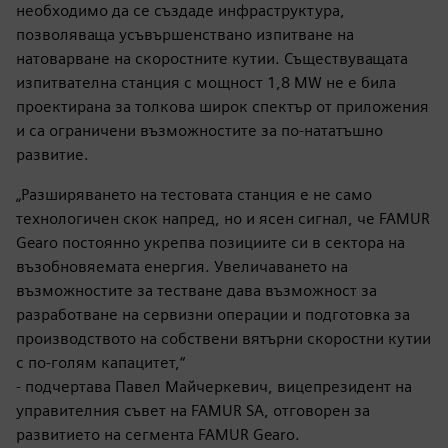
необходимо да се създаде инфраструктура,
позволяваща усъвършенствано изпитване на
натоварване на скоростните кутии. Съществуващата
изпитвателна станция с мощност 1,8 MW не е била
проектирана за толкова широк спектър от приложения
и са ограничени възможностите за по-нататъшно
развитие.
„Разширяването на тестовата станция е не само
технологичен скок напред, но и ясен сигнал, че FAMUR
Gearo постоянно укрепва позициите си в сектора на
възобновяемата енергия. Увеличаването на
възможностите за тестване дава възможност за
разработване на сервизни операции и подготовка за
производството на собствени вятърни скоростни кутии
с по-голям капацитет,“
- подчертава Павел Майчеркевич, вицепрезидент на
управителния съвет на FAMUR SA, отговорен за
развитието на сегмента FAMUR Gearo.