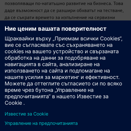
позволяващи по-нататъшно развитие на бизнеса. Това
даде възможност да се разшири обхватът на тестване,
да се съкрати времето за изпълнение на сервизни
проекти и да се създаде основа за развитието на
вътрешното производство.
От гледна точка на Сименс този проект демонстрира
значението на персонализираните решения, особено в
области, където стандартните технологии не отговарят
на сложните индустриални изисквания. В такива
случаи стойността се създава не само чрез самата
технология, но и чрез интегриране на компетенции и
сътрудничество между партньорите, които съвместно
разработват нови подходи към съществуващите
предизвикателства.