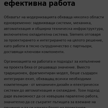
ефективна работа
Обхватът на модернизацията обхваща няколко области
едновременно: задвижващи системи, механика,
автоматизация и обширна техническа инфраструктура,
включително охладителна система. Siemens отговаря
за проектирането и интегрирането на цялото решение,
като работи в тясно сътрудничество с партньори,
доставящи ключови компоненти.
Организацията на работата и подходът за изпълнение
на проекта бяха от решаващо значение. Вместо
традиционен, фрагментиран модел, беше създаден
интегриран екип, обхващащ всички необходими
компетенции - от механичен дизайн и електрически
системи до автоматизация и охлаждане. Този подход
даде възможност да се извършва паралелно работа,
значително да се съкратят пътищата за вземане на
решения и да се намали броят на проектните