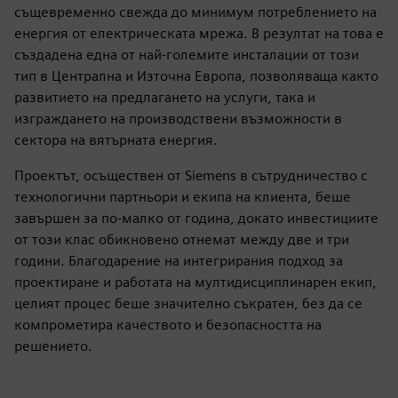
същевременно свежда до минимум потреблението на
енергия от електрическата мрежа. В резултат на това е
създадена една от най-големите инсталации от този
тип в Централна и Източна Европа, позволяваща както
развитието на предлагането на услуги, така и
изграждането на производствени възможности в
сектора на вятърната енергия.
Проектът, осъществен от Siemens в сътрудничество с
технологични партньори и екипа на клиента, беше
завършен за по-малко от година, докато инвестициите
от този клас обикновено отнемат между две и три
години. Благодарение на интегрирания подход за
проектиране и работата на мултидисциплинарен екип,
целият процес беше значително съкратен, без да се
компрометира качеството и безопасността на
решението.