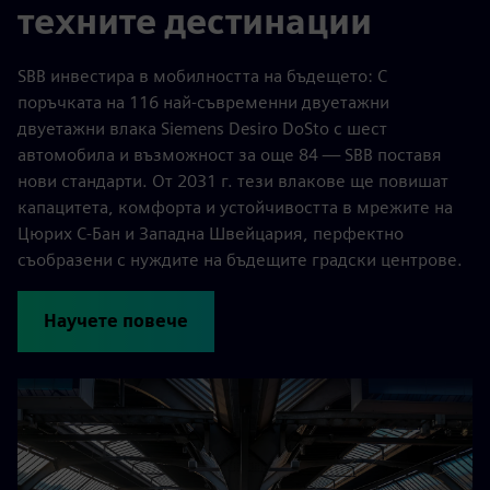
техните дестинации
SBB инвестира в мобилността на бъдещето: С
поръчката на 116 най-съвременни двуетажни
двуетажни влака Siemens Desiro DoSto с шест
автомобила и възможност за още 84 — SBB поставя
нови стандарти. От 2031 г. тези влакове ще повишат
капацитета, комфорта и устойчивостта в мрежите на
Цюрих С-Бан и Западна Швейцария, перфектно
съобразени с нуждите на бъдещите градски центрове.
Научете повече