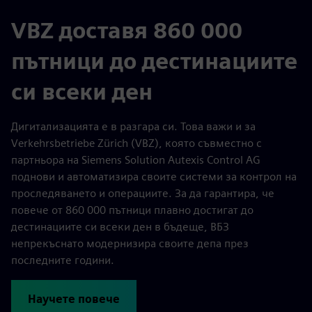
VBZ доставя 860 000
пътници до дестинациите
си всеки ден
Дигитализацията е в разгара си. Това важи и за
Verkehrsbetriebe Zürich (VBZ), която съвместно с
партньора на Siemens Solution Autexis Control AG
поднови и автоматизира своите системи за контрол на
проследяването и операциите. За да гарантира, че
повече от 860 000 пътници плавно достигат до
дестинациите си всеки ден в бъдеще, ВБЗ
непрекъснато модернизира своите депа през
последните години.
Научете повече